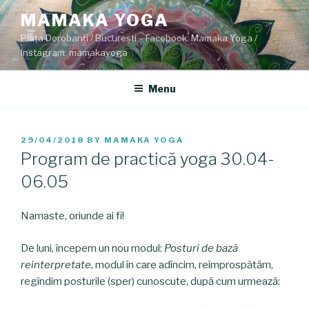
Skip
MAMAKA YOGA
to
Piața Dorobanți / București – Facebook: Mamaka Yoga /
content
Instagram: mamakayoga
Menu
POSTED
29/04/2018
BY
MAMAKA YOGA
ON
Program de practică yoga 30.04-
06.05
Namaste, oriunde ai fi!
De luni, începem un nou modul:
Posturi de bază
reinterpretate
, modul în care adîncim, reîmprospătăm,
regîndim posturile (sper) cunoscute, după cum urmează: