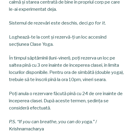
calmă și starea centrată de bine în propriul corp pe care
le-ai experimentat deja.
Sistemul de rezevări este deschis, deci
go for it.
Loghează-te la cont și rezervă-ți un loc accesînd
secțiunea Clase Yoga.
În timpul săptămînii (luni-vineri), poți rezerva un loc pe
saltea pînă cu 3 ore înainte de începerea clasei, în limita
locurilor disponibile. Pentru ora de sîmbătă (double yoga),
trebuie să te înscrii pînă la ora 10pm, vineri seara.
Poți anula o rezervare făcută pînă cu 24 de ore înainte de
începerea clasei. După aceste termen, ședința se
consideră efectuată.
P.S. “If you can breathe, you can do yoga.”
/
Krishnamacharya