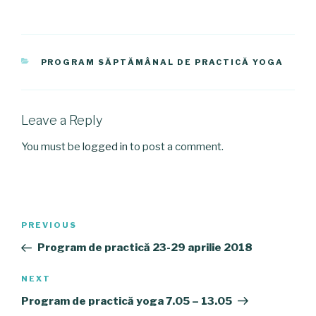
CATEGORIES
PROGRAM SĂPTĂMÂNAL DE PRACTICĂ YOGA
Leave a Reply
You must be
logged in
to post a comment.
Post
PREVIOUS
Previous
navigation
Post
Program de practică 23-29 aprilie 2018
NEXT
Next
Post
Program de practică yoga 7.05 – 13.05