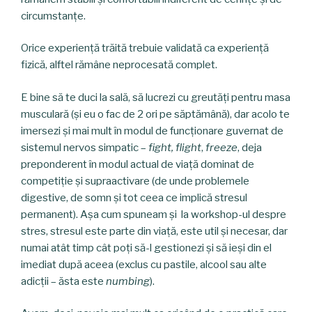
circumstanțe.
Orice experiență trăită trebuie validată ca experiență
fizică, alftel rămâne neprocesată complet.
E bine să te duci la sală, să lucrezi cu greutăți pentru masa
musculară (și eu o fac de 2 ori pe săptămână), dar acolo te
imersezi și mai mult în modul de funcționare guvernat de
sistemul nervos simpatic –
fight, flight
,
freeze
, deja
preponderent în modul actual de viață dominat de
competiție și supraactivare (de unde problemele
digestive, de somn și tot ceea ce implică stresul
permanent). Așa cum spuneam și la workshop-ul despre
stres, stresul este parte din viață, este util și necesar, dar
numai atât timp cât poți să-l gestionezi și să ieși din el
imediat după aceea (exclus cu pastile, alcool sau alte
adicții – ăsta este
numbing
).