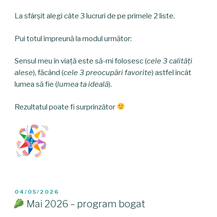
La sfârșit alegi câte 3 lucruri de pe primele 2 liste.
Pui totul împreună la modul următor:
Sensul meu în viață este să-mi folosesc (
cele 3 calități
alese
), făcând (
cele 3 preocupări favorite
) astfel încât
lumea să fie (
lumea ta ideală
).
Rezultatul poate fi surprinzător
POSTED
04/05/2026
ON
Mai 2026 – program bogat