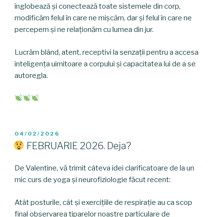
înglobează și conectează toate sistemele din corp,
modificăm felul în care ne mișcăm, dar și felul în care ne
percepem și ne relaționăm cu lumea din jur.
Lucrăm blând, atent, receptivi la senzații pentru a accesa
inteligența uimitoare a corpului și capacitatea lui de a se
autoregla.
POSTED
04/02/2026
ON
FEBRUARIE 2026. Deja?
De Valentine, vă trimit câteva idei clarificatoare de la un
mic curs de yoga și neurofiziologie făcut recent:
Atât posturile, cât și exercițiile de respirație au ca scop
final observarea tiparelor noastre particulare de