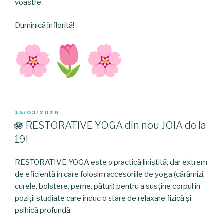
voastre.
Duminică înflorită!
POSTED
15/03/2026
ON
🪷 RESTORATIVE YOGA din nou JOIA de la
19!
RESTORATIVE YOGA este o practică liniștită, dar extrem
de eficientă în care folosim accesoriile de yoga (cărămizi,
curele, bolstere, perne, pături) pentru a susține corpul în
poziții studiate care induc o stare de relaxare fizică și
psihică profundă.