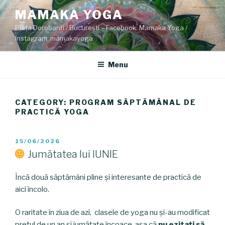
Skip
MAMAKA YOGA
to
Piața Dorobanți / București – Facebook: Mamaka Yoga /
content
Instagram: mamakayoga
Menu
CATEGORY: PROGRAM SĂPTĂMÂNAL DE
PRACTICĂ YOGA
POSTED
15/06/2026
ON
Jumătatea lui IUNIE
Încă două săptămâni pline și interesante de practică de
aici încolo.
O raritate în ziua de azi, clasele de yoga nu și-au modificat
prețul de un an și jumătate încoace, așa că
nu ezitați să