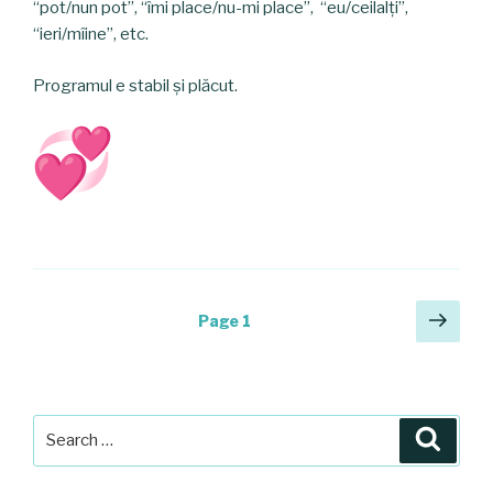
“pot/nun pot”, “îmi place/nu-mi place”, “eu/ceilalți”,
“ieri/mîine”, etc.
Programul e stabil și plăcut.
Posts
Next
Page
1
pag
navigation
Search
Searc
for: