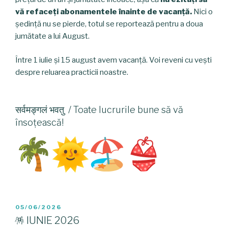
vă refaceți abonamentele înainte de vacanță.
Nici o
ședință nu se pierde, totul se reportează pentru a doua
jumătate a lui August.
Între 1 iulie și 15 august avem vacanță. Voi reveni cu vești
despre reluarea practicii noastre.
सर्वमङ्गलं भवतु / Toate lucrurile bune să vă
însoțească!
POSTED
05/06/2026
ON
🪅 IUNIE 2026