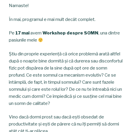
Namaste!
În mai, programul e mai mult decât complet.
Pe
17 mai
avem
Workshop despre SOMN
, una dintre
pasiunile mele
Știu din proprie experiență că orice problemă arată altfel
după o noapte bine dormită și că durerea sau disconfortul
fizic pot dispărea de la sine după opt ore de somn
profund. Ce este somnul ca mecanism evolutiv? Ce se
întâmplă, de fapt, în timpul somnului? Care sunt fazele
somnului și care este rolul lor? De ce nu te întreabă nici un
medic cum dormi? Ce împiedică și ce susține cel mai bine
un somn de calitate?
Vino dacă dormi prost sau dacă ești obsedat de
productivitate și ești de părere că nu îți permiți să dormi
atât cât ți-ar plăcea.