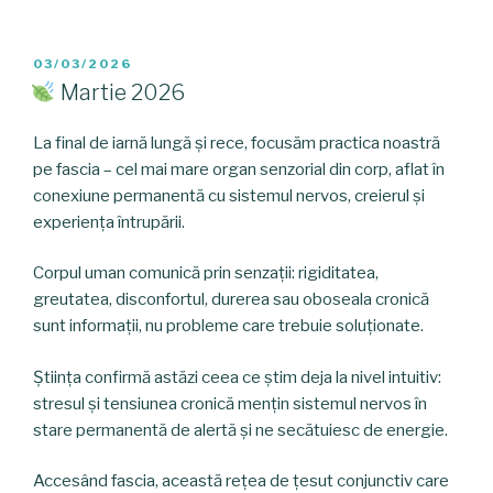
POSTED
03/03/2026
ON
Martie 2026
La final de iarnă lungă și rece, focusăm practica noastră
pe fascia – cel mai mare organ senzorial din corp, aflat în
conexiune permanentă cu sistemul nervos, creierul și
experiența întrupării.
Corpul uman comunică prin senzații: rigiditatea,
greutatea, disconfortul, durerea sau oboseala cronică
sunt informații, nu probleme care trebuie soluționate.
Știința confirmă astăzi ceea ce știm deja la nivel intuitiv:
stresul și tensiunea cronică mențin sistemul nervos în
stare permanentă de alertă și ne secătuiesc de energie.
Accesând fascia, această rețea de țesut conjunctiv care