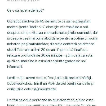
Ce o să facem de fapt?
O practică activă de 45 de minute ca să ne pregătim
mental pentru idei noi. O discuție informală de o oră
despre complexitatea, mecanismele și rolul somnului, dar
și despre cea mai bună abordare pentru a obține un somn
neîntrerupt și satisfăcător, discuție centrată pe diferite
studii făcute în ultimii 20 de ani. O practică finală de
relaxare profundă de 30 de minute – știm deja că asta
ajută cel mai bine la asimilarea și integrarea de noi
informații.
La discuție, avem ceai, cafea și biscuiți proteici sărăți.
După workshop, trimit un PDF de trei pagini cu ideile și
concluziile cele mai importante.
Pentru că două persoane m-au întrebat deja, cine este
interesat dar nu poate participa fizic, se poate înscrie pe