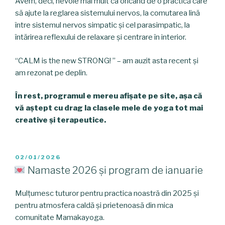
Avem, deci, nevoie mai mult ca oricând de o practică care
să ajute la reglarea sistemului nervos, la comutarea lină
între sistemul nervos simpatic și cel parasimpatic, la
întărirea reflexului de relaxare și centrare în interior.
“CALM is the new STRONG! ” – am auzit asta recent și
am rezonat pe deplin.
În rest, programul e mereu afișate pe site, așa că
vă aștept cu drag la clasele mele de yoga tot mai
creative și terapeutice.
POSTED
02/01/2026
ON
Namaste 2026 și program de ianuarie
Mulțumesc tuturor pentru practica noastră din 2025 și
pentru atmosfera caldă și prietenoasă din mica
comunitate Mamakayoga.