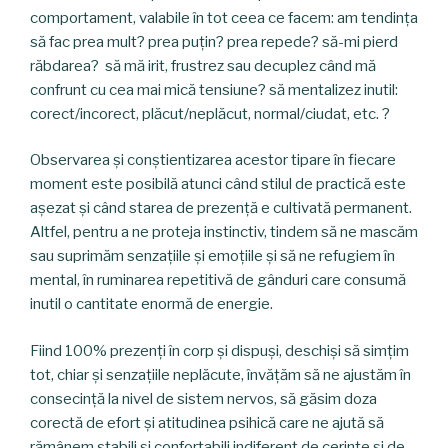
comportament, valabile în tot ceea ce facem: am tendința
să fac prea mult? prea puțin? prea repede? să-mi pierd
răbdarea? să mă irit, frustrez sau decuplez când mă
confrunt cu cea mai mică tensiune? să mentalizez inutil:
corect/incorect, plăcut/neplăcut, normal/ciudat, etc. ?
Observarea și conștientizarea acestor tipare în fiecare
moment este posibilă atunci când stilul de practică este
așezat și când starea de prezență e cultivată permanent.
Altfel, pentru a ne proteja instinctiv, tindem să ne mascăm
sau suprimăm senzațiile și emoțiile și să ne refugiem în
mental, în ruminarea repetitivă de gânduri care consumă
inutil o cantitate enormă de energie.
Fiind 100% prezenți în corp și dispuși, deschiși să simțim
tot, chiar și senzațiile neplăcute, învățăm să ne ajustăm în
consecință la nivel de sistem nervos, să găsim doza
corectă de efort și atitudinea psihică care ne ajută să
rămânem stabili și confortabili indiferent de cerințe și de