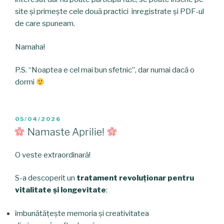
site și primește cele două practici înregistrate și PDF-ul
de care spuneam.
Namaha!
P.S. “Noaptea e cel mai bun sfetnic”, dar numai dacă o
dormi
POSTED
05/04/2026
ON
Namaste Aprilie!
O veste extraordinară!
S-a descoperit un
tratament revoluționar pentru
vitalitate și longevitate
:
îmbunătățește memoria și creativitatea