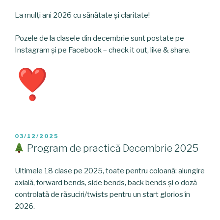
La mulți ani 2026 cu sănătate și claritate!
Pozele de la clasele din decembrie sunt postate pe
Instagram și pe Facebook – check it out, like & share.
POSTED
03/12/2025
ON
Program de practică Decembrie 2025
Ultimele 18 clase pe 2025, toate pentru coloană: alungire
axială, forward bends, side bends, back bends și o doză
controlată de răsuciri/twists pentru un start glorios în
2026.