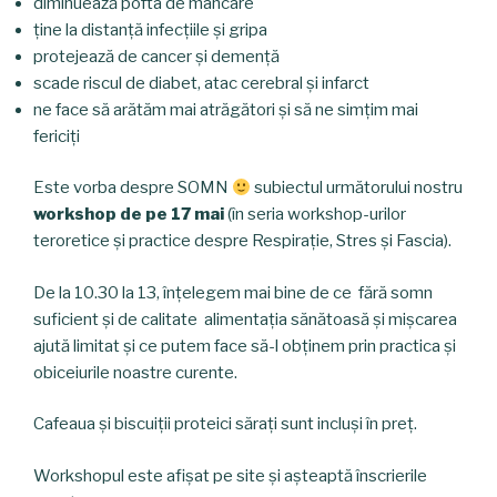
diminuează pofta de mâncare
ține la distanță infecțiile și gripa
protejează de cancer și demență
scade riscul de diabet, atac cerebral și infarct
ne face să arătăm mai atrăgători și să ne simțim mai
fericiți
Este vorba despre SOMN
subiectul următorului nostru
workshop de pe 17 mai
(în seria workshop-urilor
teroretice și practice despre Respirație, Stres și Fascia).
De la 10.30 la 13, înțelegem mai bine de ce fără somn
suficient și de calitate alimentația sănătoasă și mișcarea
ajută limitat și ce putem face să-l obținem prin practica și
obiceiurile noastre curente.
Cafeaua și biscuiții proteici sărați sunt incluși în preț.
Workshopul este afișat pe site și așteaptă înscrierile