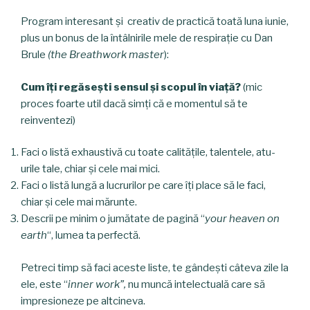
Program interesant și creativ de practică toată luna iunie,
plus un bonus de la întâlnirile mele de respirație cu Dan
Brule
(the Breathwork master
):
Cum îți regăsești sensul și scopul în viață?
(mic
proces foarte util dacă simți că e momentul să te
reinventezi)
Faci o listă exhaustivă cu toate calitățile, talentele, atu-
urile tale, chiar și cele mai mici.
Faci o listă lungă a lucrurilor pe care îți place să le faci,
chiar și cele mai mărunte.
Descrii pe minim o jumătate de pagină “
your heaven on
earth
“, lumea ta perfectă.
Petreci timp să faci aceste liste, te gândești câteva zile la
ele, este “
inner work”,
nu muncă intelectuală care să
impresioneze pe altcineva.